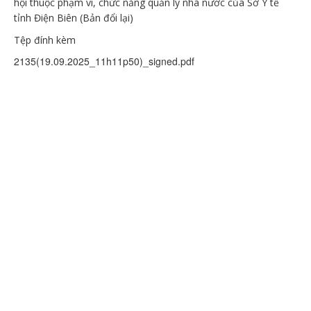
hội thuộc phạm vi, chức năng quản lý nhà nước của Sở Y tế
tỉnh Điện Biên (Bản đổi lại)
Tệp đính kèm
2135(19.09.2025_11h11p50)_signed.pdf