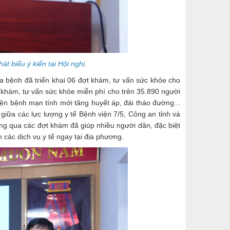
 biểu ý kiến tại Hội nghị.
 bệnh đã triển khai 06 đợt khám, tư vấn sức khỏe cho
 khám, tư vấn sức khỏe miễn phí cho trên 35.890 người
ện bệnh mạn tính mới tăng huyết áp, đái tháo đường...
iữa các lực lượng y tế Bệnh viện 7/5, Công an tỉnh và
g qua các đợt khám đã giúp nhiều người dân, đặc biệt
 các dịch vụ y tế ngay tại địa phương.