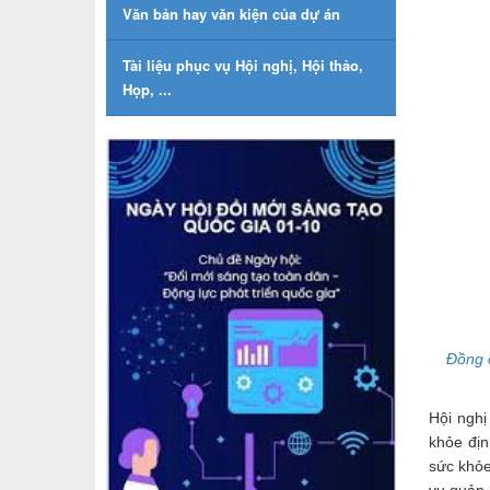
Văn bản hay văn kiện của dự án
Tài liệu phục vụ Hội nghị, Hội thảo,
Họp, ...
Đồng 
Hội ngh
khỏe địn
sức khỏe
vụ quản 