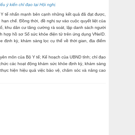
 ý kiến chỉ đạo tại Hội nghị.
ở Y tế nhấn mạnh bên cạnh những kết quả đã đạt được,
, hạn chế. Đồng thời, đề nghị sự vào cuộc quyết liệt của
ố, khu dân cư tăng cường rà soát, lập danh sách người
ch hợp hồ sơ Sổ sức khỏe điện tử trên ứng dụng VNeID.
định kỳ, khám sàng lọc cụ thể về thời gian, địa điểm
yên môn của Bộ Y tế; Kế hoạch của UBND tỉnh; chỉ đạo
 tổ chức các hoạt động khám sức khỏe định kỳ, khám sàng
thực hiện hiệu quả việc bảo vệ, chăm sóc và nâng cao