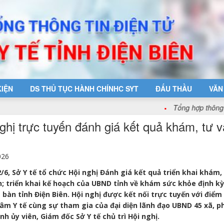
KIỆN
DS THỦ TỤC HÀNH CHÍNHC SYT
ĐẤU THẦU
VĂN
Tổng hợp thông tin các hoạt động
ghị trực tuyến đánh giá kết quả khám, tư
026
/6, Sở Y tế tổ chức Hội nghị Đánh giá kết quả triển khai khám
h; triển khai kế hoạch của UBND tỉnh về khám sức khỏe định k
a bàn tỉnh Điện Biên. Hội nghị được kết nối trực tuyến với điể
âm Y tế cùng sự tham gia của đại diện lãnh đạo UBND 45 xã, p
nh ủy viên, Giám đốc Sở Y tế chủ trì Hội nghị.