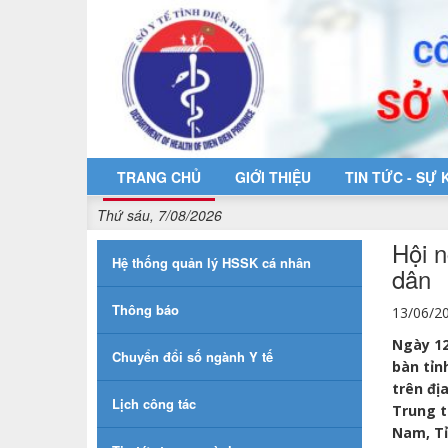
Truy cập nội dung luôn
TRANG CHỦ
GIỚI THIỆU
TIN TỨC - SỰ 
Thứ sáu, 7/08/2026
Hội n
Hệ thống quản lý HSSK cá nhân
dân
Thông báo
13/06/2
Ngày 12
Chuyển đổi số ngành Y tế
bàn tỉn
trên đị
Lịch công tác
Trung t
Nam, Tỉ