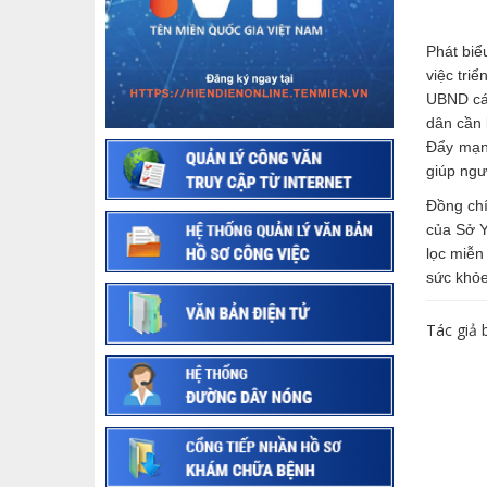
Phát biể
việc tri
UBND các
dân cần 
Đẩy mạnh
giúp ngư
Đồng chí
của Sở Y
lọc miễn
sức khỏe
Tác giả b