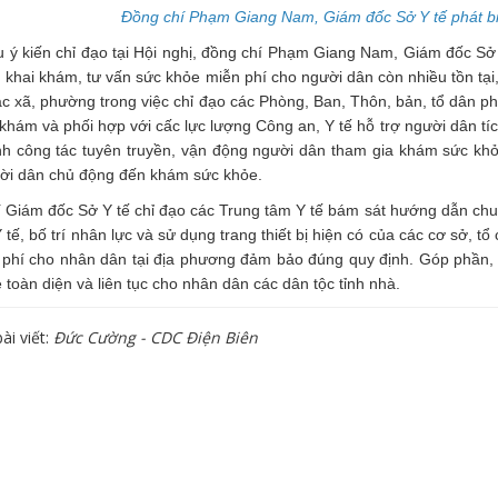
Đồng chí Phạm Giang Nam, Giám đốc Sở Y tế phát biểu
u ý kiến chỉ đạo tại Hội nghị, đồng chí Phạm Giang Nam, Giám đốc S
ển khai khám, tư vấn sức khỏe miễn phí cho người dân còn nhiều tồn tại
 xã, phường trong việc chỉ đạo các Phòng, Ban, Thôn, bản, tổ dân ph
khám và phối hợp với cấc lực lượng Công an, Y tế hỗ trợ người dân tí
 công tác tuyên truyền, vận động người dân tham gia khám sức khỏe 
ời dân chủ động đến khám sức khỏe.
 Giám đốc Sở Y tế chỉ đạo các Trung tâm Y tế bám sát hướng dẫn chu
 tế, bố trí nhân lực và sử dụng trang thiết bị hiện có của các cơ sở,
 phí cho nhân dân tại địa phương đảm bảo đúng quy định. Góp phần, 
 toàn diện và liên tục cho nhân dân các dân tộc tỉnh nhà.
ài viết:
Đức Cường - CDC Điện Biên