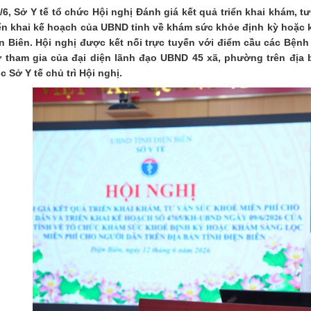
/6, Sở Y tế tổ chức Hội nghị Đánh giá kết quả triển khai khám, 
riển khai kế hoạch của UBND tỉnh về khám sức khỏe định kỳ hoặc 
ện Biên. Hội nghị được kết nối trực tuyến với điểm cầu các Bệnh
 tham gia của đại diện lãnh đạo UBND 45 xã, phường trên địa 
 Sở Y tế chủ trì Hội nghị.