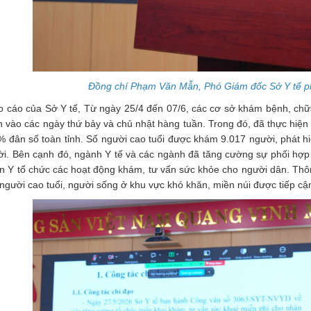
Đồng chí Phạm Văn Mẫn, Phó Giám đốc Sở Y tế phát
 cáo của Sở Y tế, Từ ngày 25/4 đến 07/6, các cơ sở khám bệnh, chữa
 vào các ngày thứ bảy và chủ nhật hàng tuần. Trong đó, đã thực hiện
% đân số toàn tỉnh. Số người cao tuổi được khám 9.017 người, phát hi
i. Bên cạnh đó, ngành Y tế và các ngành đã tăng cường sự phối hợp g
 Y tổ chức các hoạt động khám, tư vấn sức khỏe cho người dân. Thôn
người cao tuổi, người sống ở khu vực khó khăn, miền núi được tiếp cận