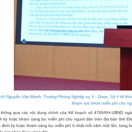
chí Nguyễn Văn Mạnh, Trưởng Phòng Nghiệp vụ Y - Dược, Sở Y tế thôn
khám sức khỏe miễn phí cho ng
ị thông qua các nội dung chính của Kế hoạch số 4765/KH-UBND ngà
h kỳ hoặc khám sàng lọc miễn phí cho người dân trên địa bàn tỉnh Đ
 định kỳ hoặc khám sàng lọc miễn phí ít nhất mỗi năm một lần; từng b
lý sức khỏe theo vòng đời...