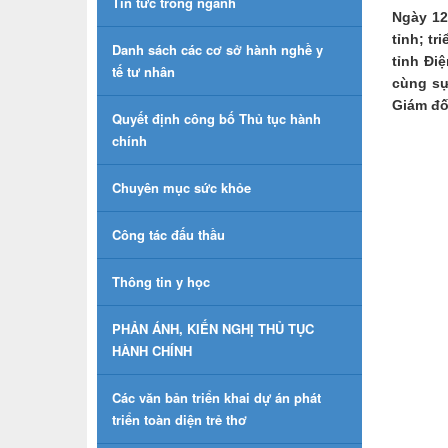
Tin tức trong ngành
Ngày 12
tỉnh; t
Danh sách các cơ sở hành nghề y
tỉnh Đi
tế tư nhân
cùng sự
Giám đốc
Quyết định công bố Thủ tục hành
chính
Chuyên mục sức khỏe
Công tác đấu thầu
Thông tin y học
PHẢN ÁNH, KIẾN NGHỊ THỦ TỤC
HÀNH CHÍNH
Các văn bản triển khai dự án phát
triển toàn diện trẻ thơ