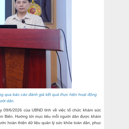
g qua báo cáo đánh giá kết quả thực hiện hoạt động
ười dân.
y 09/6/2026 của UBND tỉnh về việc tổ chức khám sức
iện Biên. Hướng tới mục tiêu mỗi người dân được khám
ước hoàn thiện dữ liệu quản lý sức khỏe toàn dân, phục