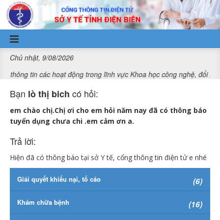
Truy cập nội dung luôn
Chủ nhật, 9/08/2026
tin các hoạt động trong lĩnh vực Khoa học công nghệ, đổi mới sáng t
Bạn
có hỏi:
lò thị bich
em chào chị.Chị ơi cho em hỏi năm nay đã có thông báo
tuyển dụng chưa chi .em cảm ơn a.
Trả lời:
Hiện đã có thông báo tại sở Y tế, cổng thông tin điện tử e nhé
Giải quyết khiếu nại, tố cáo
(6)
Khám chữa bệnh
(16)