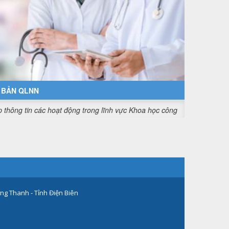
 BẢN QLNN
ng tin các hoạt động trong lĩnh vực Khoa học công nghệ, đổi mới sán
ng Thanh - Tỉnh Điện Biên