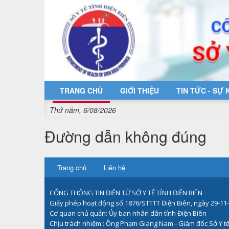
Truy cập nội dung luôn
TRANG CHỦ
GIỚI THIỆU
TIN TỨC - SỰ 
Thứ năm, 6/08/2026
Đường dẫn không đúng
Trang chủ
Liên hệ
CỔNG THÔNG TIN ĐIỆN TỬ SỞ Y TẾ TỈNH ĐIỆN BIÊN
Giấy phép hoạt động số 1876/STTTT Điện Biên, ngày 29-11
Cơ quan chủ quản: Ủy ban nhân dân tỉnh Điện Biên
Chịu trách nhiệm : Ông Phạm Giang Nam - Giám đốc Sở Y tế