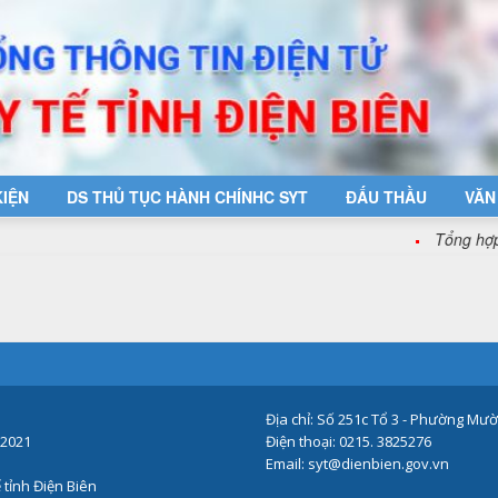
KIỆN
DS THỦ TỤC HÀNH CHÍNHC SYT
ĐẤU THẦU
VĂN
Tổng hợp thô
Địa chỉ: Số 251c Tổ 3 - Phường Mườ
-2021
Điện thoại: 0215. 3825276
Email: syt@dienbien.gov.vn
 tỉnh Điện Biên