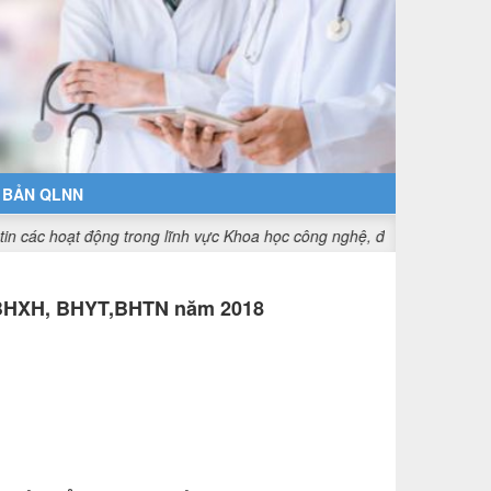
 BẢN QLNN
 động trong lĩnh vực Khoa học công nghệ, đổi mới sáng tạo và chuyển
 BHXH, BHYT,BHTN năm 2018