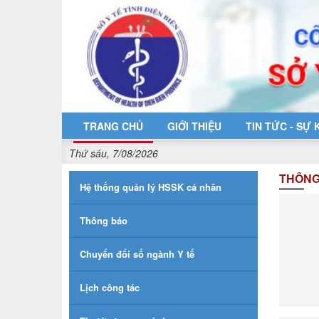
Truy cập nội dung luôn
TRANG CHỦ
GIỚI THIỆU
TIN TỨC - SỰ 
Thứ sáu, 7/08/2026
THÔNG
Hệ thống quản lý HSSK cá nhân
Thông báo
Chuyển đổi số ngành Y tế
Lịch công tác