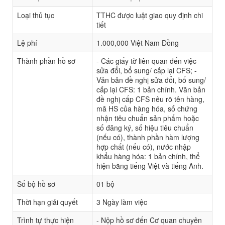
Loại thủ tục
TTHC được luật giao quy định chi
tiết
Lệ phí
1.000,000 Việt Nam Đồng
Thành phần hồ sơ
- Các giấy tờ liên quan đến việc
sửa đổi, bổ sung/ cấp lại CFS; -
Văn bản đề nghị sửa đổi, bổ sung/
cấp lại CFS: 1 bản chính. Văn bản
đề nghị cấp CFS nêu rõ tên hàng,
mã HS của hàng hóa, số chứng
nhận tiêu chuẩn sản phẩm hoặc
số đăng ký, số hiệu tiêu chuẩn
(nếu có), thành phần hàm lượng
hợp chất (nếu có), nước nhập
khẩu hàng hóa: 1 bản chính, thể
hiện bằng tiếng Việt và tiếng Anh.
Số bộ hồ sơ
01 bộ
Thời hạn giải quyết
3 Ngày làm việc
Trình tự thực hiện
- Nộp hồ sơ đến Cơ quan chuyên