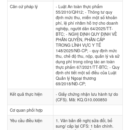
Căn cứ pháp lý
- Luật An toàn thực phẩm
55/2010/QH12; - Thông tư quy
định mức thu, miễn một số khoản
phí, lệ phí nhằm hỗ trợ cho doanh
nghiệp, người dân 64/2025/TT-
BTC; - NGHỊ ĐỊNH QUY ĐỊNH VỀ
PHÂN QUYỀN, PHÂN CẤP
TRONG LĨNH VỰC Y TẾ
148/2025/NĐ-CP; - quy định mức
thu, chế độ thu, nộp, quản lý và sử
dụng phí trong công tác an toàn
thực phẩm 67/2021/TT-BTC; - Quy
định chi tiết một số điều của Luật
Quản lý Ngoại thương
69/2018/NĐ-CP;
Kết quả thực hiện
- Giấy chứng nhận lưu hành tự do
(CFS). Mã: KQ.G10.000850
Cơ quan phối hợp
Yêu cầu điều kiện
1. Văn bản đề nghị sửa đổi, bổ
sung/ cấp lại CFS: 1 bản chính.