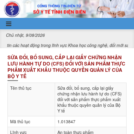
Truy cập nội dung luôn
Chủ nhật, 9/08/2026
hoạt động trong lĩnh vực Khoa học công nghệ, đổi mới sáng tạo và ch
SỬA ĐỔI, BỔ SUNG, CẤP LẠI GIẤY CHỨNG NHẬN
LƯU HÀNH TỰ DO (CFS) ĐỐI VỚI SẢN PHẨM THỰC
PHẨM XUẤT KHẨU THUỘC QUYỀN QUẢN LÝ CỦA
BỘ Y TẾ
Tên thủ tục
Sửa đổi, bổ sung, cấp lại giấy
chứng nhận lưu hành tự do (CFS)
đối với sản phẩm thực phẩm xuất
khẩu thuộc quyền quản lý của Bộ
Y tế
Mã thủ tục
1.013847
Lĩnh vực
An toàn thực phẩm