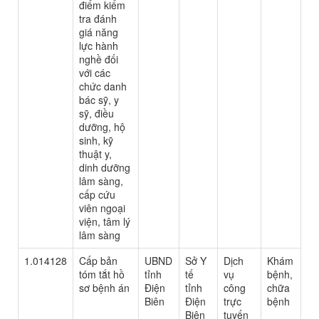
điểm kiểm
tra đánh
giá năng
lực hành
nghề đối
với các
chức danh
bác sỹ, y
sỹ, điều
dưỡng, hộ
sinh, kỹ
thuật y,
dinh dưỡng
lâm sàng,
cấp cứu
viên ngoại
viện, tâm lý
lâm sàng
1.014128
Cấp bản
UBND
Sở Y
Dịch
Khám
tóm tắt hồ
tỉnh
tế
vụ
bệnh,
sơ bệnh án
Điện
tỉnh
công
chữa
Biên
Điện
trực
bệnh
Biên
tuyến