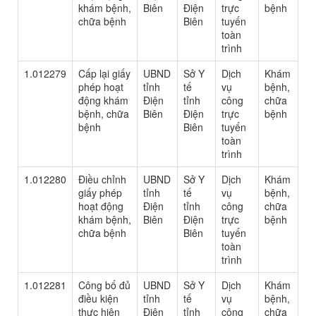
khám bệnh,
Biên
Điện
trực
bệnh
chữa bệnh
Biên
tuyến
toàn
trình
1.012279
Cấp lại giấy
UBND
Sở Y
Dịch
Khám
phép hoạt
tỉnh
tế
vụ
bệnh,
động khám
Điện
tỉnh
công
chữa
bệnh, chữa
Biên
Điện
trực
bệnh
bệnh
Biên
tuyến
toàn
trình
1.012280
Điều chỉnh
UBND
Sở Y
Dịch
Khám
giấy phép
tỉnh
tế
vụ
bệnh,
hoạt động
Điện
tỉnh
công
chữa
khám bệnh,
Biên
Điện
trực
bệnh
chữa bệnh
Biên
tuyến
toàn
trình
1.012281
Công bố đủ
UBND
Sở Y
Dịch
Khám
điều kiện
tỉnh
tế
vụ
bệnh,
thực hiện
Điện
tỉnh
công
chữa