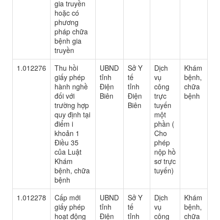
gia truyền
hoặc có
phương
pháp chữa
bệnh gia
truyền
1.012276
Thu hồi
UBND
Sở Y
Dịch
Khám
giấy phép
tỉnh
tế
vụ
bệnh,
hành nghề
Điện
tỉnh
công
chữa
đối với
Biên
Điện
trực
bệnh
trường hợp
Biên
tuyến
quy định tại
một
điểm i
phần (
khoản 1
Cho
Điều 35
phép
của Luật
nộp hồ
Khám
sơ trực
bệnh, chữa
tuyến)
bệnh
1.012278
Cấp mới
UBND
Sở Y
Dịch
Khám
giấy phép
tỉnh
tế
vụ
bệnh,
hoạt động
Điện
tỉnh
công
chữa