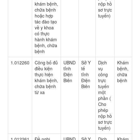
khám bệnh,
nộp hồ
chữa bệnh
sơ trực
hoặc hợp
tuyến)
tác đào tạo
về y khoa
có thực
hành khám
bệnh, chữa
bệnh
1.012260
Công bố đủ
UBND
Sở Y
Dịch
Khám
điều kiện
tỉnh
tế
vụ
bệnh,
thực hiện
Điện
tỉnh
công
chữa
khám bệnh,
Biên
Điện
trực
bệnh
chữa bệnh
Biên
tuyến
từ xa
một
phần (
Cho
phép
nộp hồ
sơ trực
tuyến)
1.012261
Đề nghị
UBND
Sở Y
Dịch
Khám