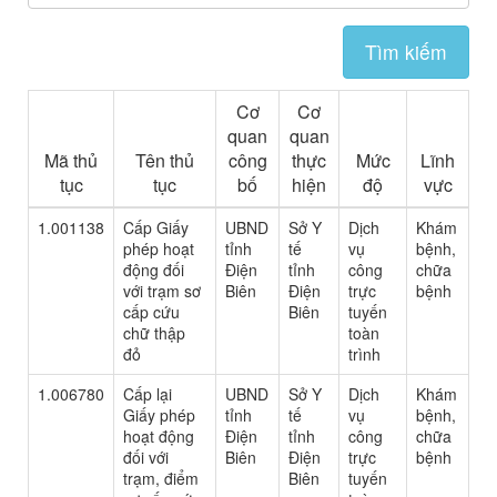
Tìm kiếm
Cơ
Cơ
quan
quan
Mã thủ
Tên thủ
công
thực
Mức
Lĩnh
tục
tục
bố
hiện
độ
vực
1.001138
Cấp Giấy
UBND
Sở Y
Dịch
Khám
phép hoạt
tỉnh
tế
vụ
bệnh,
động đối
Điện
tỉnh
công
chữa
với trạm sơ
Biên
Điện
trực
bệnh
cấp cứu
Biên
tuyến
chữ thập
toàn
đỏ
trình
1.006780
Cấp lại
UBND
Sở Y
Dịch
Khám
Giấy phép
tỉnh
tế
vụ
bệnh,
hoạt động
Điện
tỉnh
công
chữa
đối với
Biên
Điện
trực
bệnh
trạm, điểm
Biên
tuyến