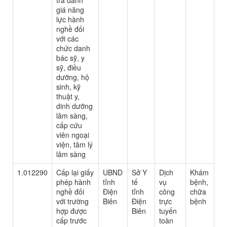
tra đánh
giá năng
lực hành
nghề đối
với các
chức danh
bác sỹ, y
sỹ, điều
dưỡng, hộ
sinh, kỹ
thuật y,
dinh dưỡng
lâm sàng,
cấp cứu
viên ngoại
viện, tâm lý
lâm sàng
1.012290
Cấp lại giấy
UBND
Sở Y
Dịch
Khám
phép hành
tỉnh
tế
vụ
bệnh,
nghề đối
Điện
tỉnh
công
chữa
với trường
Biên
Điện
trực
bệnh
hợp được
Biên
tuyến
cấp trước
toàn