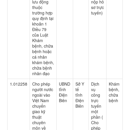
lưu động
nộp hồ
thuộc
sơ trực
trường hợp
tuyến)
quy định tại
khoản 1
Điều 79
của Luật
Khám
bệnh, chữa
bệnh hoặc
cá nhân
khám bệnh,
chữa bệnh
nhân đạo
1.012258
Cho phép
UBND
Sở Y
Dịch
Khám
người nước
tỉnh
tế
vụ
bệnh,
ngoài vào
Điện
tỉnh
công
chữa
Việt Nam
Biên
Điện
trực
bệnh
chuyển
Biên
tuyến
giao kỹ
một
thuật
phần (
chuyên
Cho
môn về
phép