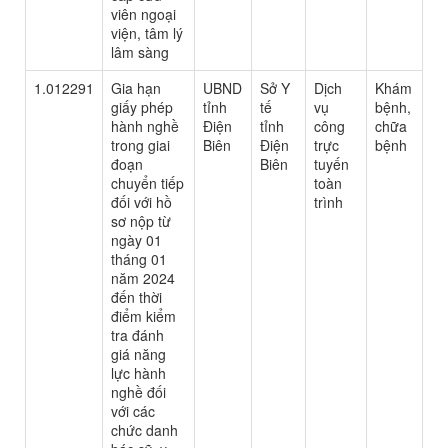
viên ngoại
viện, tâm lý
lâm sàng
1.012291
Gia hạn
UBND
Sở Y
Dịch
Khám
giấy phép
tỉnh
tế
vụ
bệnh,
hành nghề
Điện
tỉnh
công
chữa
trong giai
Biên
Điện
trực
bệnh
đoạn
Biên
tuyến
chuyển tiếp
toàn
đối với hồ
trình
sơ nộp từ
ngày 01
tháng 01
năm 2024
đến thời
điểm kiểm
tra đánh
giá năng
lực hành
nghề đối
với các
chức danh