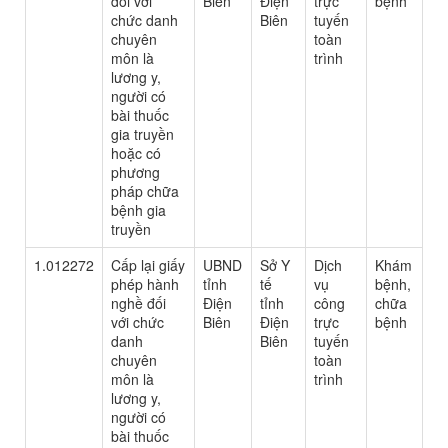
đối với
Biên
Điện
trực
bệnh
chức danh
Biên
tuyến
chuyên
toàn
môn là
trình
lương y,
người có
bài thuốc
gia truyền
hoặc có
phương
pháp chữa
bệnh gia
truyền
1.012272
Cấp lại giấy
UBND
Sở Y
Dịch
Khám
phép hành
tỉnh
tế
vụ
bệnh,
nghề đối
Điện
tỉnh
công
chữa
với chức
Biên
Điện
trực
bệnh
danh
Biên
tuyến
chuyên
toàn
môn là
trình
lương y,
người có
bài thuốc