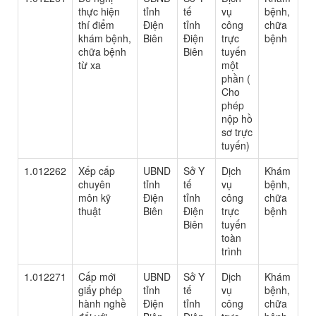
thực hiện
tỉnh
tế
vụ
bệnh,
thí điểm
Điện
tỉnh
công
chữa
khám bệnh,
Biên
Điện
trực
bệnh
chữa bệnh
Biên
tuyến
từ xa
một
phần (
Cho
phép
nộp hồ
sơ trực
tuyến)
1.012262
Xếp cấp
UBND
Sở Y
Dịch
Khám
chuyên
tỉnh
tế
vụ
bệnh,
môn kỹ
Điện
tỉnh
công
chữa
thuật
Biên
Điện
trực
bệnh
Biên
tuyến
toàn
trình
1.012271
Cấp mới
UBND
Sở Y
Dịch
Khám
giấy phép
tỉnh
tế
vụ
bệnh,
hành nghề
Điện
tỉnh
công
chữa