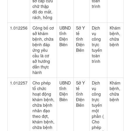
sơ cấp cứu
toàn
chữ thập
trình
đỏ do mất,
rách, hỏng
1.012256
Công bố cơ
UBND
Sở Y
Dịch
Khám
sở khám
tỉnh
tế
vụ
bệnh,
bệnh, chữa
Điện
tỉnh
công
chữa
bệnh đáp
Biên
Điện
trực
bệnh
ứng yêu
Biên
tuyến
cầu là cơ
toàn
sở hướng
trình
dẫn thực
hành
1.012257
Cho phép
UBND
Sở Y
Dịch
Khám
tổ chức
tỉnh
tế
vụ
bệnh,
hoạt động
Điện
tỉnh
công
chữa
khám bệnh,
Biên
Điện
trực
bệnh
chữa bệnh
Biên
tuyến
nhân đạo
một
theo đợt,
phần (
khám bệnh,
Cho
chữa bệnh
phép