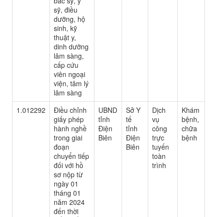
bác sỹ, y
sỹ, điều
dưỡng, hộ
sinh, kỹ
thuật y,
dinh dưỡng
lâm sàng,
cấp cứu
viên ngoại
viện, tâm lý
lâm sàng
1.012292
Điều chỉnh
UBND
Sở Y
Dịch
Khám
giấy phép
tỉnh
tế
vụ
bệnh,
hành nghề
Điện
tỉnh
công
chữa
trong giai
Biên
Điện
trực
bệnh
đoạn
Biên
tuyến
chuyển tiếp
toàn
đối với hồ
trình
sơ nộp từ
ngày 01
tháng 01
năm 2024
đến thời