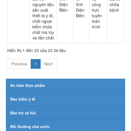
nguyên liệu
Điện
tỉnh
công
chữa
sản xuất
Biên
Điện
trực
bệnh
thiết bị y tế,
Biên
tuyến
chất ngoại
toàn
kiểm chứa
trình
chất ma túy
và tiền chất
Hiển thị 1 đến 23 của 23 tài liệu
Previous
1
Next
An toàn thực phẩm
Bảo hiểm y tế
Bảo trợ xã hội
Bồi thường nhà nước