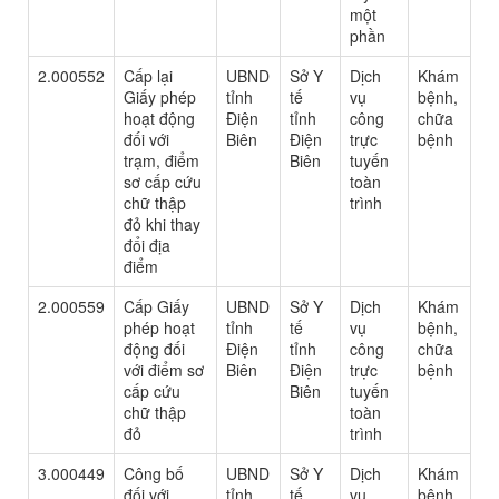
một
phần
2.000552
Cấp lại
UBND
Sở Y
Dịch
Khám
Giấy phép
tỉnh
tế
vụ
bệnh,
hoạt động
Điện
tỉnh
công
chữa
đối với
Biên
Điện
trực
bệnh
trạm, điểm
Biên
tuyến
sơ cấp cứu
toàn
chữ thập
trình
đỏ khi thay
đổi địa
điểm
2.000559
Cấp Giấy
UBND
Sở Y
Dịch
Khám
phép hoạt
tỉnh
tế
vụ
bệnh,
động đối
Điện
tỉnh
công
chữa
với điểm sơ
Biên
Điện
trực
bệnh
cấp cứu
Biên
tuyến
chữ thập
toàn
đỏ
trình
3.000449
Công bố
UBND
Sở Y
Dịch
Khám
đối với
tỉnh
tế
vụ
bệnh,