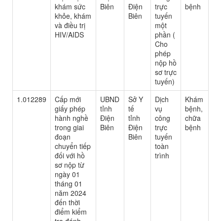
khám sức
Biên
Điện
trực
bệnh
khỏe, khám
Biên
tuyến
và điều trị
một
HIV/AIDS
phần (
Cho
phép
nộp hồ
sơ trực
tuyến)
1.012289
Cấp mới
UBND
Sở Y
Dịch
Khám
giấy phép
tỉnh
tế
vụ
bệnh,
hành nghề
Điện
tỉnh
công
chữa
trong giai
Biên
Điện
trực
bệnh
đoạn
Biên
tuyến
chuyển tiếp
toàn
đối với hồ
trình
sơ nộp từ
ngày 01
tháng 01
năm 2024
đến thời
điểm kiểm